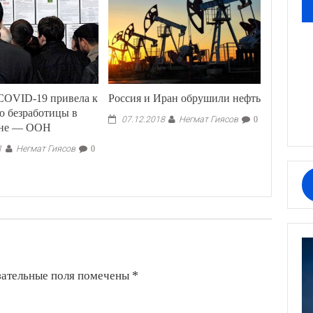
COVID-19 привела к
Россия и Иран обрушили нефть
ю безработицы в
Негмат Гиясов
07.12.2018
0
ане — ООН
Негмат Гиясов
1
0
зательные поля помечены
*