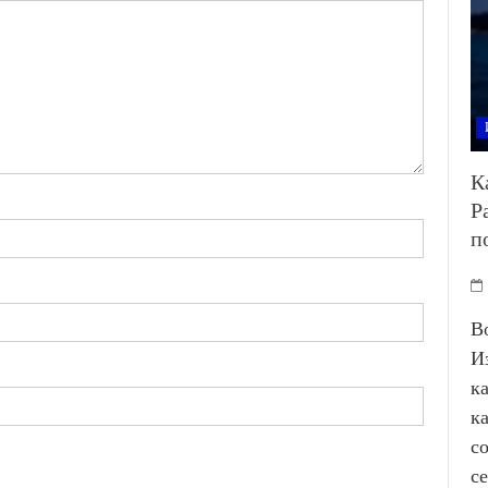
К
Р
п
В
И
к
к
с
с