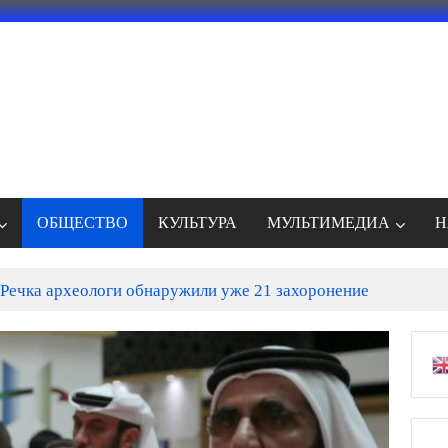
ОБЩЕСТВО
КУЛЬТУРА
МУЛЬТИМЕДИА
Н
Речка археологи обнаружили уже 21 захоронение