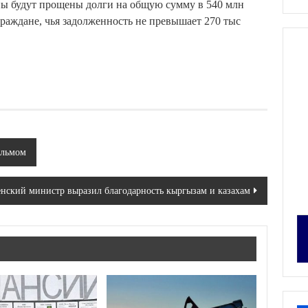
аны будут прощены долги на общую сумму в 540 млн
раждане, чья задолженность не превышает 270 тыс
ильмом
енский министр выразил благодарность кыргызам и казахам