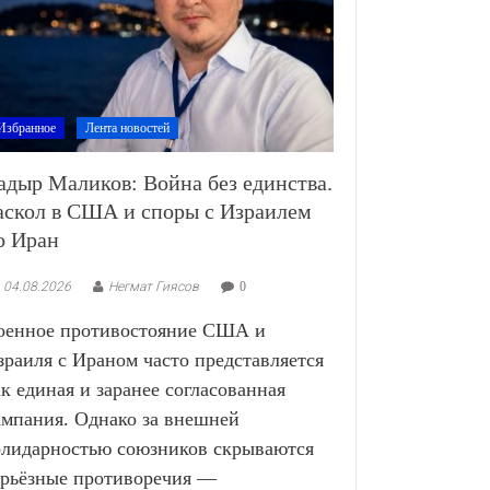
Избранное
Лента новостей
адыр Маликов: Война без единства.
аскол в США и споры с Израилем
о Иран
04.08.2026
Негмат Гиясов
0
оенное противостояние США и
зраиля с Ираном часто представляется
ак единая и заранее согласованная
ампания. Однако за внешней
олидарностью союзников скрываются
ерьёзные противоречия —