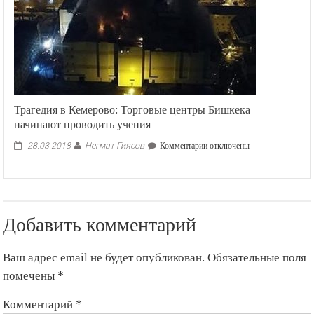
Трагедия в Кемерово: Торговые центры Бишкека
начинают проводить учения
Негмат Гиясов
к
28.03.2018
Комментарии
отключены
записи
Трагедия
в
Кемерово:
Торговые
Добавить комментарий
центры
Бишкека
начинают
Ваш адрес email не будет опубликован.
Обязательные поля
проводить
учения
помечены
*
Комментарий
*