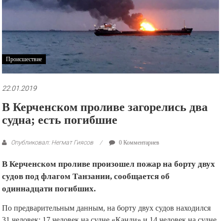
рекламные
ролики
и
презентации.
Происшествие
22.01.2019
В Керченском проливе загорелись два
судна; есть погибшие
Опубликовал: Негмат Гиясов
0 Комментариев
В Керченском проливе произошел пожар на борту двух
судов под флагом Танзании, сообщается об
одиннадцати погибших.
По предварительным данным, на борту двух судов находился
31 человек: 17 человек на судне «Канди» и 14 человек на судне