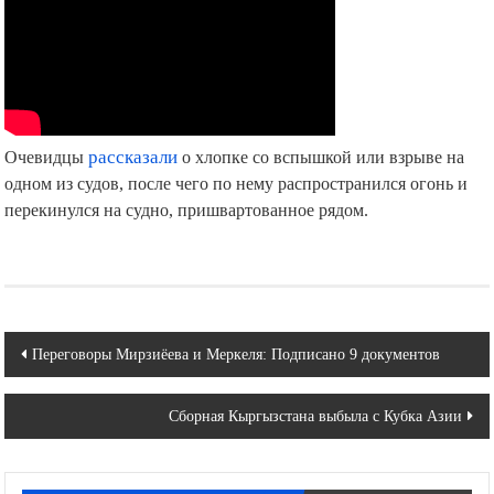
Очевидцы
рассказали
о хлопке со вспышкой или взрыве на
одном из судов, после чего по нему распространился огонь и
перекинулся на судно, пришвартованное рядом.
Навигация
Переговоры Мирзиёева и Меркеля: Подписано 9 документов
по
Сборная Кыргызстана выбыла с Кубка Азии
записям