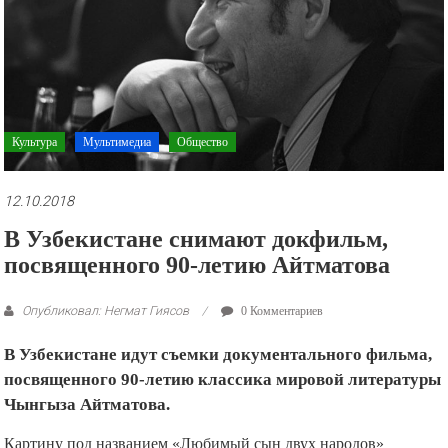
рекламные
ролики
и
презентации.
Культура
Мультимедиа
Общество
12.10.2018
В Узбекистане снимают докфильм,
посвященного 90-летию Айтматова
Опубликовал: Негмат Гиясов
0 Комментариев
В Узбекистане идут съемки документального фильма,
посвященного 90-летию классика мировой литературы
Чынгыза Айтматова.
Картину под названием «Любимый сын двух народов»