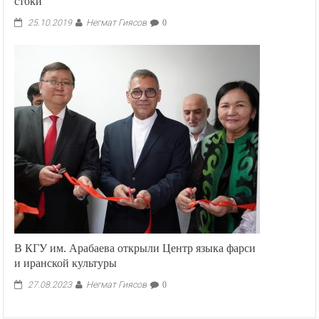
стоки
Негмат Гиясов
25.10.2019
0
В КГУ им. Арабаева открыли Центр языка фарси
и иранской культуры
Негмат Гиясов
27.08.2023
0