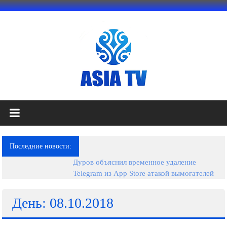
Перейти
к
содержимому
АЗИЯ
ТВ
это
Последние новости:
телеканал
Дуров объяснил временное удаление
высокого
Telegram из App Store атакой вымогателей
качества;
документальные
фильмы,
День: 08.10.2018
музыкальные
произведения,