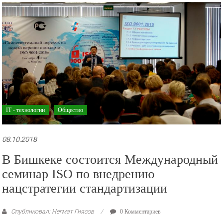
рекламные
ролики
и
презентации.
IT - технологии
Общество
08.10.2018
В Бишкеке состоится Международный
семинар ISO по внедрению
нацстратегии стандартизации
Опубликовал: Негмат Гиясов
0 Комментариев