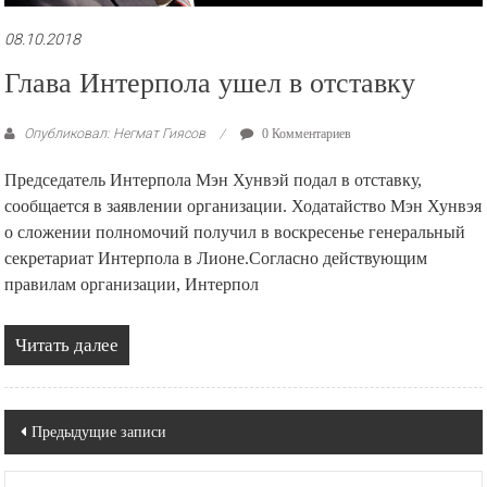
08.10.2018
Глава Интерпола ушел в отставку
Опубликовал: Негмат Гиясов
0 Комментариев
Председатель Интерпола Мэн Хунвэй подал в отставку,
сообщается в заявлении организации. Ходатайство Мэн Хунвэя
о сложении полномочий получил в воскресенье генеральный
секретариат Интерпола в Лионе.Согласно действующим
правилам организации, Интерпол
Читать далее
Навигация
Предыдущие записи
по