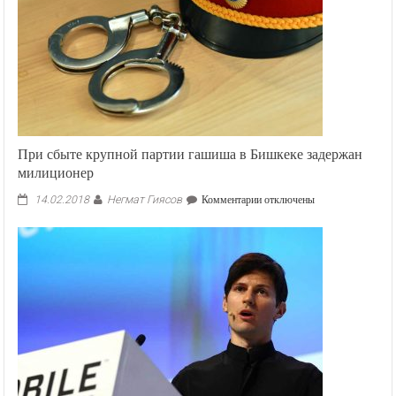
При сбыте крупной партии гашиша в Бишкеке задержан
милиционер
Негмат Гиясов
к
14.02.2018
Комментарии
отключены
записи
При
сбыте
крупной
партии
гашиша
в
Бишкеке
задержан
милиционер