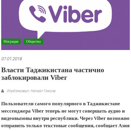
рекламные
ролики
и
презентации.
Миграция
Общество
07.01.2018
Власти Таджикистана частично
заблокировали Viber
Опубликовал: Негмат Гиясов
Пользователи самого популярного в Таджикистане
мессенджера Viber теперь не могут совершать аудио и
видеовызовы внутри республики. Через Viber возможно
отправить только текстовые сообщения, сообщает Азия