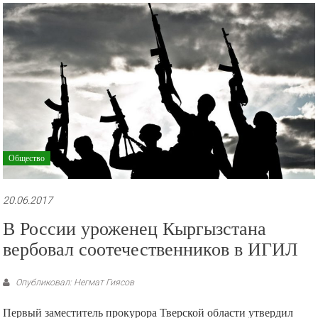
рекламные
ролики
и
презентации.
Общество
20.06.2017
В России уроженец Кыргызстана
вербовал соотечественников в ИГИЛ
Опубликовал: Негмат Гиясов
Первый заместитель прокурора Тверской области утвердил