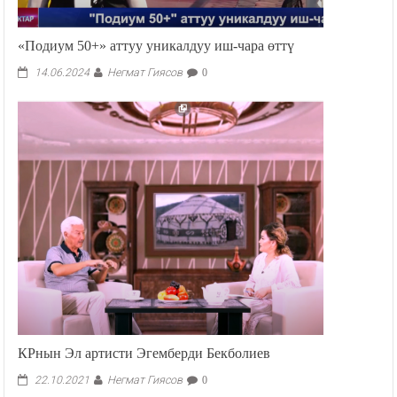
«Подиум 50+» аттуу уникалдуу иш-чара өттү
Негмат Гиясов
14.06.2024
0
КРнын Эл артисти Эгемберди Бекболиев
Негмат Гиясов
22.10.2021
0