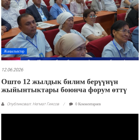
рекламные
ролики
и
презентации.
Жаңылыктар
12.06.2026
Ошто 12 жылдык билим берүүнүн
жыйынтыктары боюнча форум өттү
Опубликовал: Негмат Гиясов
0 Комментариев