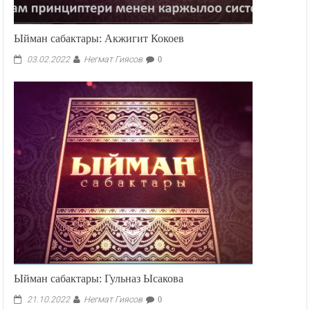
Ыйман сабактары: Акжигит Кокоев
Негмат Гиясов
03.02.2022
0
Ыйман сабактары: Гульназ Ысакова
Негмат Гиясов
21.10.2022
0