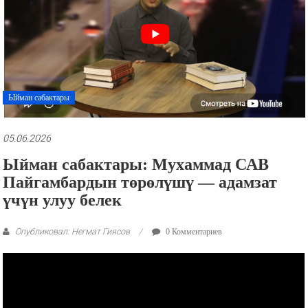
рекламные
ролики
и
презентации.
Ыйман сабактары
05.06.2026
Ыйман сабактары: Мухаммад САВ
Пайгамбардын төрөлүшү — адамзат
үчүн улуу белек
Опубликовал: Негмат Гиясов
0 Комментариев