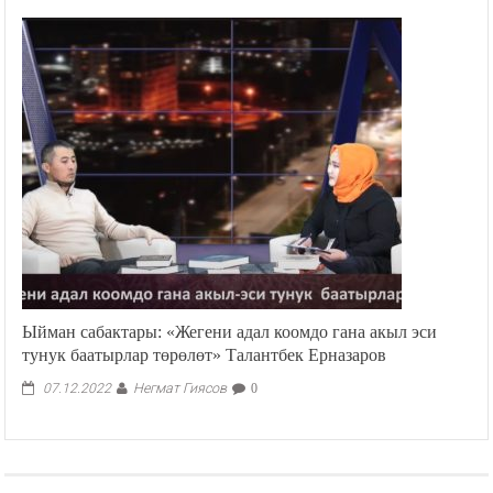
Ыйман сабактары: «Жегени адал коомдо гана акыл эси
тунук баатырлар төрөлөт» Талантбек Ерназаров
Негмат Гиясов
07.12.2022
0