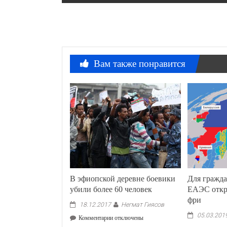
по
записям
Вам также понравится
В эфиопской деревне боевики
Для гражда
убили более 60 человек
ЕАЭС откр
фри
Негмат Гиясов
18.12.2017
05.03.201
к
Комментарии
отключены
записи