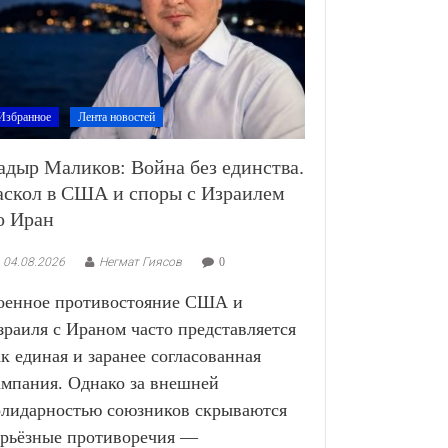
Избранное
Лента новостей
адыр Маликов: Война без единства.
аскол в США и споры с Израилем
о Иран
04.08.2026
Негмат Гиясов
0
оенное противостояние США и
зраиля с Ираном часто представляется
ак единая и заранее согласованная
ампания. Однако за внешней
олидарностью союзников скрываются
ерьёзные противоречия —