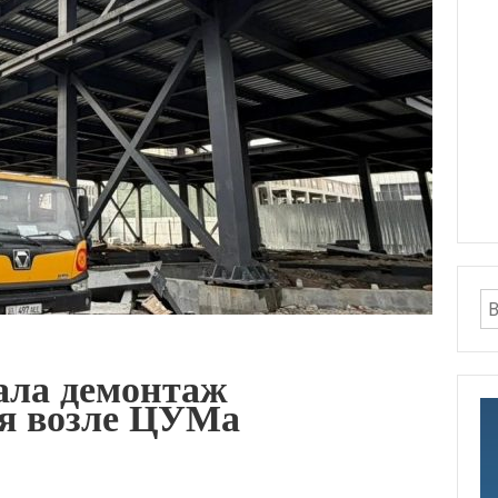
ала демонтаж
ия возле ЦУМа