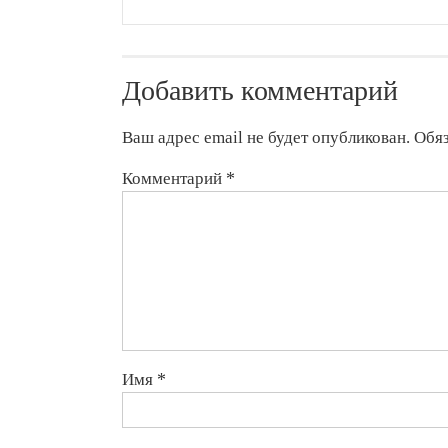
В
эфиопской
деревне
боевики
Добавить комментарий
убили
более
60
Ваш адрес email не будет опубликован.
Обя
человек
Комментарий
*
Имя
*