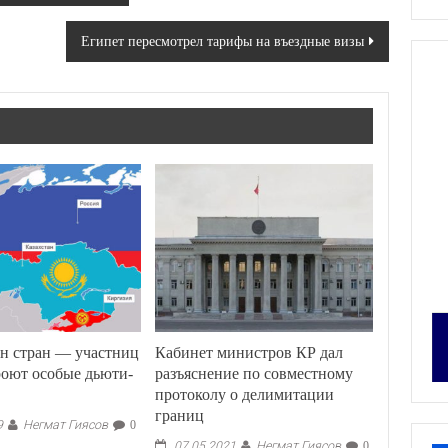
Египет пересмотрел тарифы на въездные визы
н стран — участниц
Кабинет министров КР дал
оют особые дьюти-
разъяснение по совместному
протоколу о делимитации
границ
Негмат Гиясов
9
0
Негмат Гиясов
07.05.2021
0