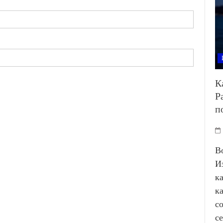
К
Р
п
В
И
к
к
с
с