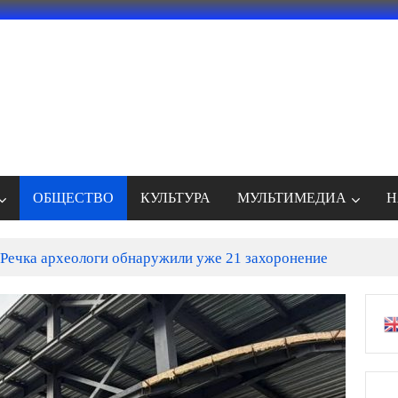
ОБЩЕСТВО
КУЛЬТУРА
МУЛЬТИМЕДИА
Н
Речка археологи обнаружили уже 21 захоронение