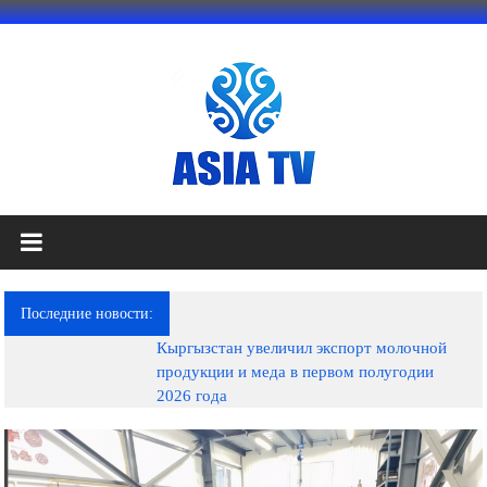
Перейти
к
содержимому
АЗИЯ
ТВ
это
Последние новости:
телеканал
Кыргызстан увеличил экспорт молочной
высокого
продукции и меда в первом полугодии
качества;
2026 года
документальные
фильмы,
музыкальные
произведения,