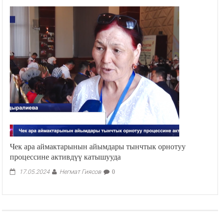
Чек ара аймактарынын айымдары тынчтык орнотуу
процессине активдүү катышууда
Негмат Гиясов
17.05.2024
0