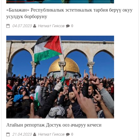
«Балажан» Республикалык эстетикалык тарбия берүү окуу
усулдук борборуну
Негмат Гиясов
04.07.2023
0
Атайын репортаж Достук ооз ачыруу кечеси
Негмат Гиясов
21.04.2023
0