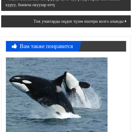
куруу, боюнча окуулар өттү
по
записям
Тик учактарды оңдоп түзөө иштери колго алынды
Вам также понравится