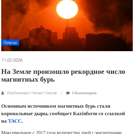
рекламные
ролики
и
презентации.
Природа
11.02.2026
На Земле произошло рекордное число
магнитных бурь
Опубликовал: Негмат Гиясов
0 Комментариев
Основным источником магнитных бурь стали
корональные дыры, сообщает Kazinform со ссылкой
на
ТАСС
.
Максимальное с 2017 года количество дней с магнитными