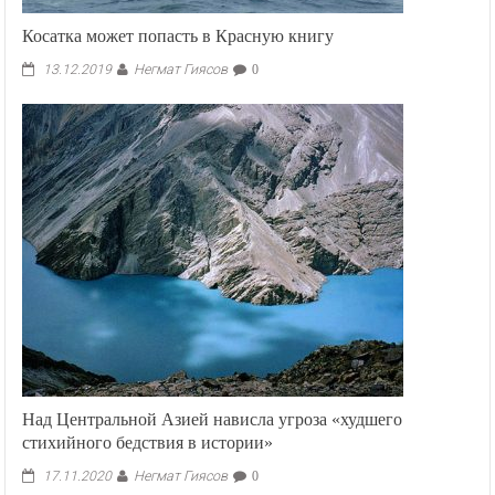
Косатка может попасть в Красную книгу
Негмат Гиясов
13.12.2019
0
Над Центральной Азией нависла угроза «худшего
стихийного бедствия в истории»
Негмат Гиясов
17.11.2020
0