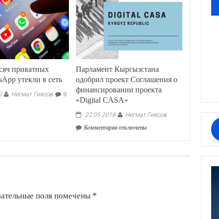
сяч приватных
Парламент Кыргызстана
sApp утекли в сеть
одобрил проект Соглашения о
финансировании проекта
Негмат Гиясов
0
0
«Digital CASA»
Негмат Гиясов
22.05.2018
к
Комментарии
отключены
записи
Парламент
Кыргызстана
одобрил
проект
Соглашения
о
зательные поля помечены
*
финансировании
проекта
«Digital