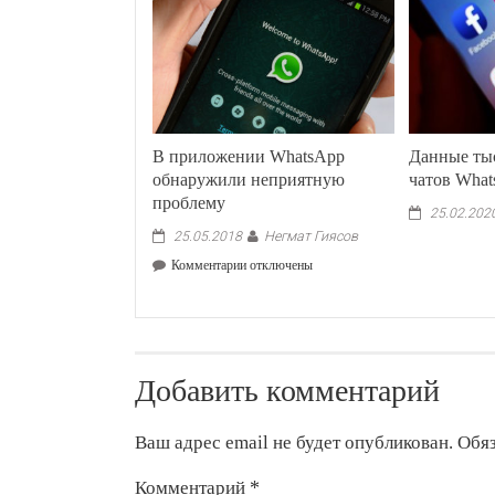
В приложении WhatsApp
Данные ты
обнаружили неприятную
чатов What
проблему
25.02.202
Негмат Гиясов
25.05.2018
к
Комментарии
отключены
записи
В
приложении
WhatsApp
обнаружили
Добавить комментарий
неприятную
проблему
Ваш адрес email не будет опубликован.
Обя
Комментарий
*