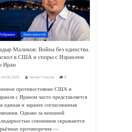
Избранное
Лента новостей
адыр Маликов: Война без единства.
аскол в США и споры с Израилем
о Иран
04.08.2026
Негмат Гиясов
0
оенное противостояние США и
зраиля с Ираном часто представляется
ак единая и заранее согласованная
ампания. Однако за внешней
олидарностью союзников скрываются
ерьёзные противоречия —