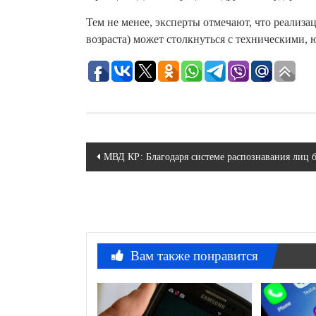
Тем не менее, эксперты отмечают, что реализ
возраста) может столкнуться с техническими,
Навигация
МВД КР: Благодаря системе распознавания лиц б
по
записям
Вам также понравится