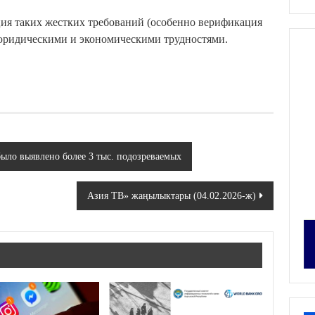
ация таких жестких требований (особенно верификация
 юридическими и экономическими трудностями.
ыло выявлено более 3 тыс. подозреваемых
Азия ТВ» жаңылыктары (04.02.2026-ж)