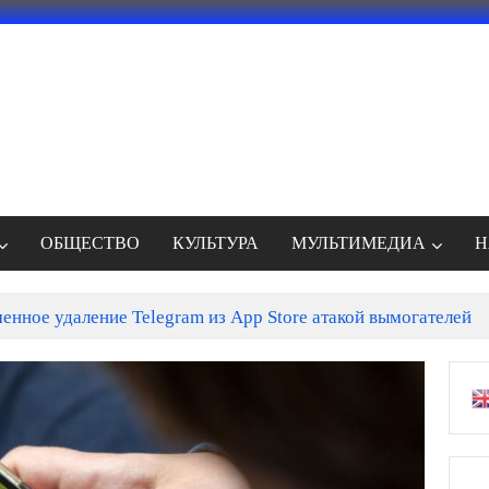
ОБЩЕСТВО
КУЛЬТУРА
МУЛЬТИМЕДИА
Н
енное удаление Telegram из App Store атакой вымогателей