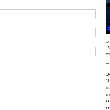
К
Р
п
В
И
к
к
с
с