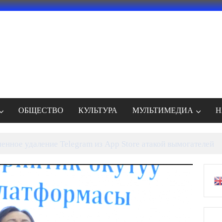
ОБЩЕСТВО
КУЛЬТУРА
МУЛЬТИМЕДИА
Н
а учурундагы гормоналдык өзгөрүүлөр жана алардын таас