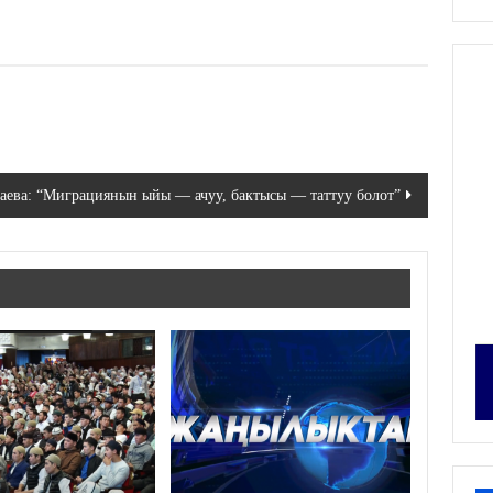
ева: “Миграциянын ыйы — ачуу, бактысы — таттуу болот”