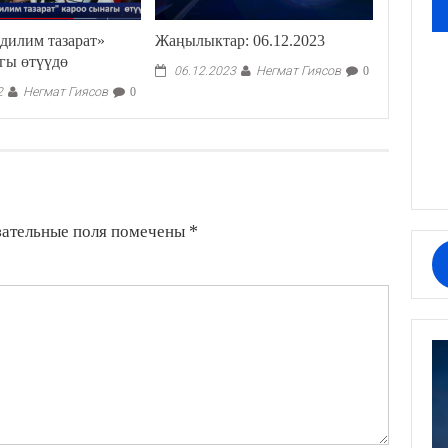
дилим тазарат»
Жаңылыктар: 06.12.2023
гы өтүүдө
Негмат Гиясов
06.12.2023
0
Негмат Гиясов
2
0
зательные поля помечены
*