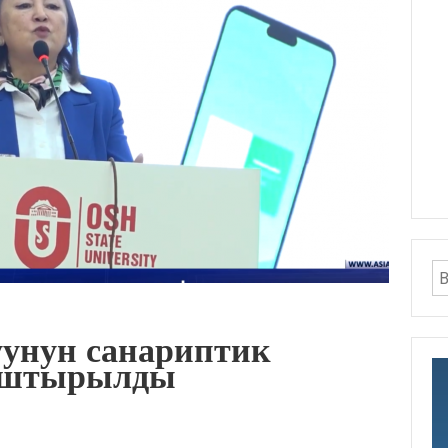
унун санариптик
ыштырылды