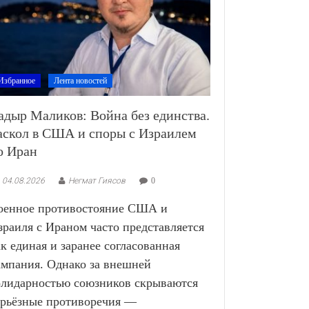
Избранное
Лента новостей
адыр Маликов: Война без единства.
аскол в США и споры с Израилем
о Иран
04.08.2026
Негмат Гиясов
0
оенное противостояние США и
зраиля с Ираном часто представляется
ак единая и заранее согласованная
ампания. Однако за внешней
олидарностью союзников скрываются
ерьёзные противоречия —