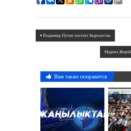
Навигация
Владимир Путин посетит Кыргызстан
по
Мадина Жороба
записям
Вам также понравится