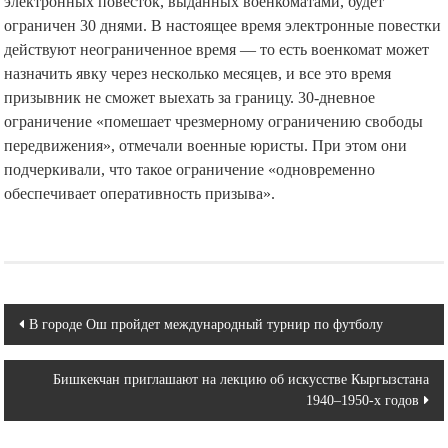
электронных повесток, выданных военкоматами, будет
ограничен 30 днями. В настоящее время электронные повестки
действуют неограниченное время — то есть военкомат может
назначить явку через несколько месяцев, и все это время
призывник не сможет выехать за границу. 30-дневное
ограничение «помешает чрезмерному ограничению свободы
передвижения», отмечали военные юристы. При этом они
подчеркивали, что такое ограничение «одновременно
обеспечивает оперативность призыва».
Навигация
В городе Ош пройдет международный турнир по футболу
по
Бишкекчан приглашают на лекцию об искусстве Кыргызстана
записям
1940–1950-х годов