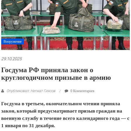
рекламные
ролики
и
презентации.
Вооружение
29.10.2025
Госдума РФ приняла закон о
круглогодичном призыве в армию
Опубликовал: Негмат Гиясов
0 Комментариев
Госдума в третьем, окончательном чтении приняла
закон, который предусматривает призыв граждан на
военную службу в течение всего календарного года — с
1 января по 31 декабря.