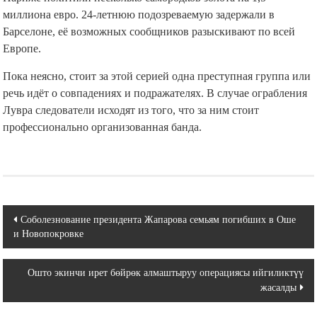
миллиона евро. 24-летнюю подозреваемую задержали в
Барселоне, её возможных сообщников разыскивают по всей
Европе.
Пока неясно, стоит за этой серией одна преступная группа или
речь идёт о совпадениях и подражателях. В случае ограбления
Лувра следователи исходят из того, что за ним стоит
профессионально организованная банда.
Навигация
Соболезнование президента Жапарова семьям погибших в Оше
и Новопокровке
по
записям
Ошто экинчи ирет бөйрөк алмаштыруу операциясы ийгиликтүү
жасалды