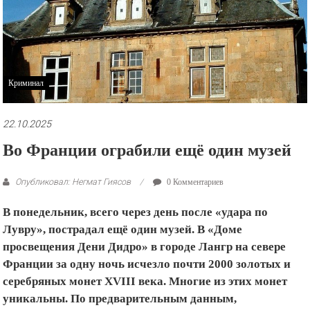
рекламные
ролики
и
презентации.
Криминал
22.10.2025
Во Франции ограбили ещё один музей
Опубликовал: Негмат Гиясов
0 Комментариев
В понедельник, всего через день после «удара по
Лувру», пострадал ещё один музей. В «Доме
просвещения Дени Дидро» в городе Лангр на севере
Франции за одну ночь исчезло почти 2000 золотых и
серебряных монет XVIII века. Многие из этих монет
уникальны. По предварительным данным,