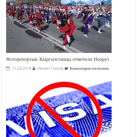
Фоторепортаж: Кыргызстанцы отметили Нооруз
Негмат Гиясов
к
21.03.2018
Комментарии
отключены
записи
Фоторепортаж:
Кыргызстанцы
отметили
Нооруз