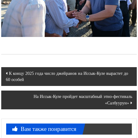
Навигация
К концу 2025 года число джейранов на Иссык-Куле вырастет до
60 особей
по
записям
На Иссык-Куле пройдет масштабный этно-фестиваль
«Салбуурун»
Вам также понравится