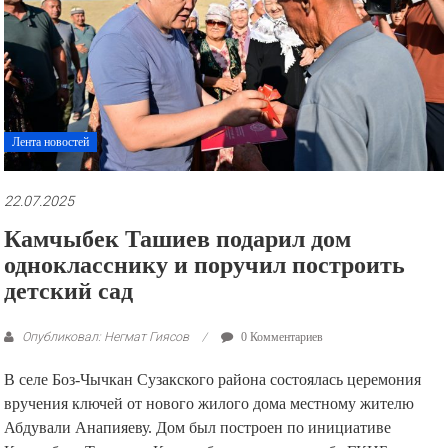
рекламные
ролики
и
презентации.
Лента новостей
22.07.2025
Камчыбек Ташиев подарил дом
однокласснику и поручил построить
детский сад
Опубликовал: Негмат Гиясов
0 Комментариев
В селе Боз-Чычкан Сузакского района состоялась церемония
вручения ключей от нового жилого дома местному жителю
Абдували Анапияеву. Дом был построен по инициативе