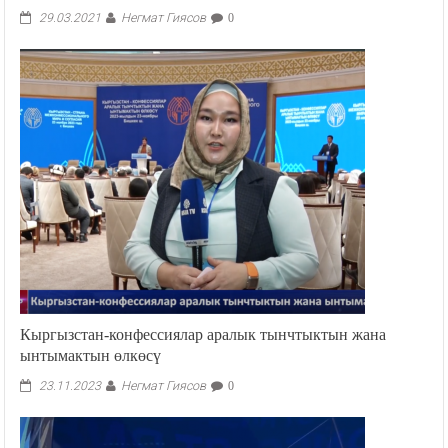
Негмат Гиясов
29.03.2021
0
Кыргызстан-конфессиялар аралык тынчтыктын жана
ынтымактын өлкөсү
Негмат Гиясов
23.11.2023
0