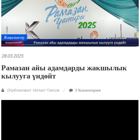
рекламные
ролики
и
презентации.
Жаңылыктар
28.03.2025
Рамазан айы адамдарды жакшылык
кылууга үндөйт
Опубликовал: Негмат Гиясов
0 Комментариев