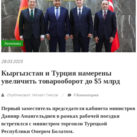
рекламные
ролики
и
презентации.
Экономика
28.03.2025
Кыргызстан и Турция намерены
увеличить товарооборот до $5 млрд
Опубликовал: Негмат Гиясов
0 Комментариев
Первый заместитель председателя кабинета министров
Данияр Амангельдиев в рамках рабочей поездки
встретился с министром торговли Турецкой
Республики Омером Болатом.