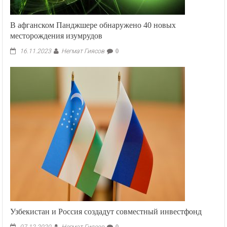
В афганском Панджшере обнаружено 40 новых
месторождения изумрудов
Негмат Гиясов
16.11.2023
0
Узбекистан и Россия создадут совместный инвестфонд
Негмат Гиясов
07.12.2020
0