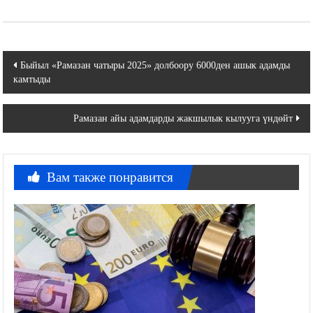
Навигация
Быйыл «Рамазан чатыры 2025» долбоору 6000ден ашык адамды
камтыды
по
записям
Рамазан айы адамдарды жакшылык кылууга үндөйт
Вам также понравится