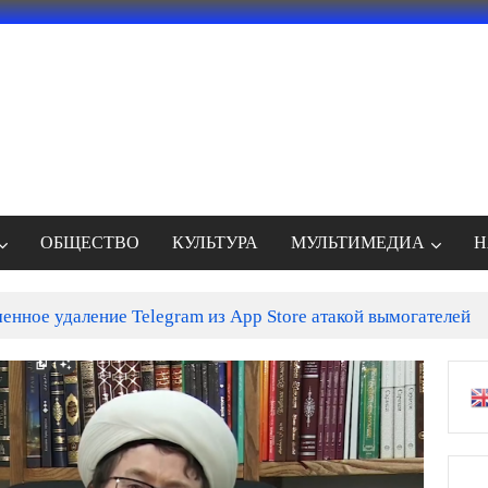
ОБЩЕСТВО
КУЛЬТУРА
МУЛЬТИМЕДИА
Н
енное удаление Telegram из App Store атакой вымогателей