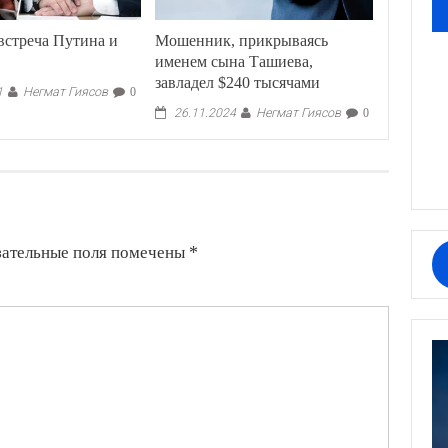
встреча Путина и
Мошенник, прикрываясь
именем сына Ташиева,
завладел $240 тысячами
Негмат Гиясов
1
0
Негмат Гиясов
26.11.2024
0
зательные поля помечены
*