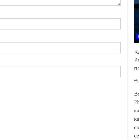
К
Р
п
В
И
к
к
с
с