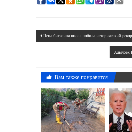
Навигация
Цена биткоина вновь побила исторический реко
по
Адылбек К
записям
Вам также понравится