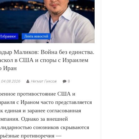
Избранное
Лента новостей
адыр Маликов: Война без единства.
аскол в США и споры с Израилем
о Иран
04.08.2026
Негмат Гиясов
0
оенное противостояние США и
зраиля с Ираном часто представляется
ак единая и заранее согласованная
ампания. Однако за внешней
олидарностью союзников скрываются
ерьёзные противоречия —