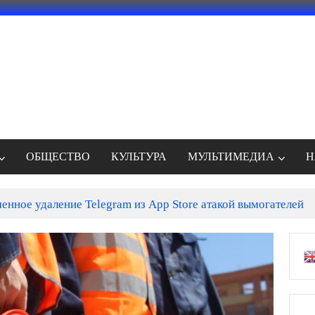
ОБЩЕСТВО
КУЛЬТУРА
МУЛЬТИМЕДИА
Н
енное удаление Telegram из App Store атакой вымогателей