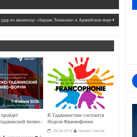
 удар по авианосцу «Авраам Линкольн» в Аравийском море
 пройдет
В Таджикистане состоится
таджикский бизнес-
Неделя Франкофонии
Негмат Гиясов
04.04.2018