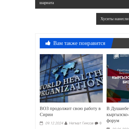
шариата
по
записям
Хуситы нанесли
Вам также понравится
ВОЗ продолжит свою работу в
В Душанбе
Сирии
кыргызско-
форум
Негмат Гиясов
09.12.2024
0