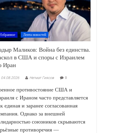
Избранное
Лента новостей
адыр Маликов: Война без единства.
аскол в США и споры с Израилем
о Иран
04.08.2026
Негмат Гиясов
0
оенное противостояние США и
зраиля с Ираном часто представляется
ак единая и заранее согласованная
ампания. Однако за внешней
олидарностью союзников скрываются
ерьёзные противоречия —