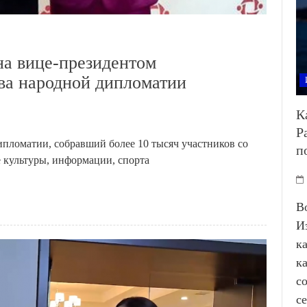
на вице-президентом
а народной дипломатии
К
Р
пломатии, собравший более 10 тысяч участников со
п
 культуры, информации, спорта
В
И
к
к
с
с