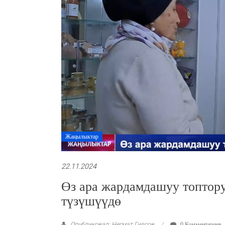
Жаңылыктар
22.11.2024
Өз ара жардамдашуу топто
түзүшүүдө
Опубликовал: Негмат Гиясов
0 Комментариев