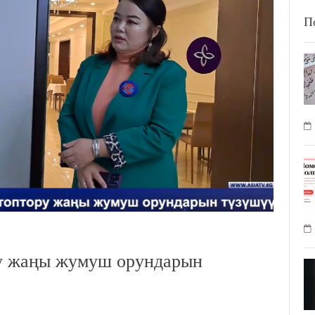
П
ру жаңы жумуш орундарын