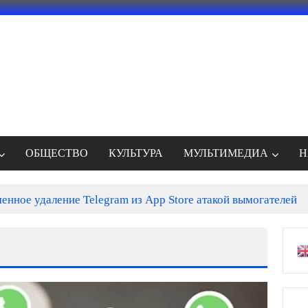
ОБЩЕСТВО
КУЛЬТУРА
МУЛЬТИМЕДИА
Н
а учурундагы гормоналдык өзгөрүүлөр жана алардын таас