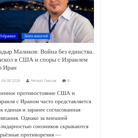
Избранное
Лента новостей
адыр Маликов: Война без единства.
аскол в США и споры с Израилем
о Иран
04.08.2026
Негмат Гиясов
0
оенное противостояние США и
зраиля с Ираном часто представляется
ак единая и заранее согласованная
ампания. Однако за внешней
олидарностью союзников скрываются
ерьёзные противоречия —