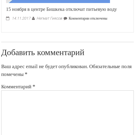
15 ноября в центре Бишкека отключат питьевую воду
Негмат Гиясов
к
14.11.2017
Комментарии
отключены
записи
15
ноября
в
центре
Добавить комментарий
Бишкека
отключат
питьевую
Ваш адрес email не будет опубликован.
Обязательные поля
воду
помечены
*
Комментарий
*