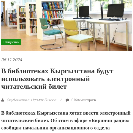
рекламные
ролики
и
презентации.
Общество
05.11.2024
В библиотеках Кыргызстана будут
использовать электронный
читательский билет
Опубликовал: Негмат Гиясов
0 Комментариев
В библиотеках Кыргызстана хотят ввести электронный
читательский билет. Об этом в эфире «Биринчи радио»
сообщил начальник организационного отдела