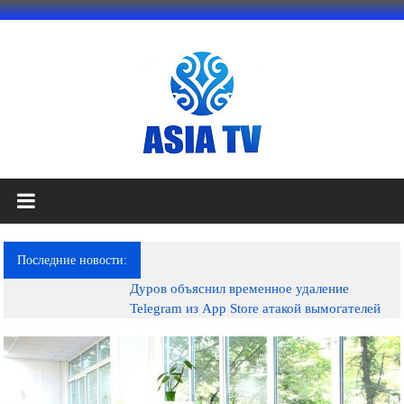
Перейти
к
содержимому
АЗИЯ
ТВ
это
Последние новости:
телеканал
Дуров объяснил временное удаление
высокого
Telegram из App Store атакой вымогателей
качества;
документальные
фильмы,
музыкальные
произведения,