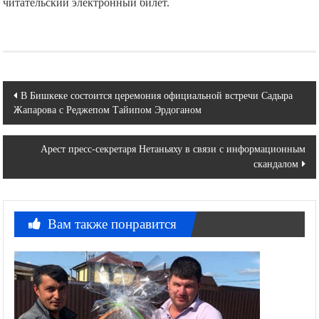
читательский электронный билет.
Навигация
В Бишкеке состоится церемония официальной встречи Садыра
Жапарова с Реджепом Тайипом Эрдоганом
по
записям
Арест пресс-секретаря Нетаньяху в связи с информационным
скандалом
Вам также понравится