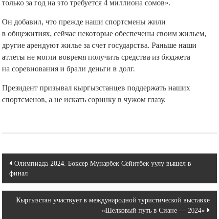
только за год на это требуется 4 миллиона сомов».
Он добавил, что прежде наши спортсмены жили
в общежитиях, сейчас некоторые обеспечены своим жильем,
другие арендуют жилье за счет государства. Раньше наши
атлеты не могли вовремя получить средства из бюджета
на соревнования и брали деньги в долг.
Президент призывал кыргызстанцев поддержать наших
спортсменов, а не искать соринку в чужом глазу.
Навигация
Олимпиада-2024. Боксер Мунарбек Сейитбек уулу вышел в
финал
по
записям
Кыргызстан участвует в международной туристической выставке
«Шелковый путь в Сиане — 2024»