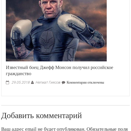
Известный боец Джефф Монсон получил российское
гражданство
Негмат Гиясов
к
29.05.2018
Комментарии
отключены
записи
Известный
боец
Джефф
Монсон
Добавить комментарий
получил
российское
гражданство
Ваш адрес email не будет опубликован.
Обязательные поля