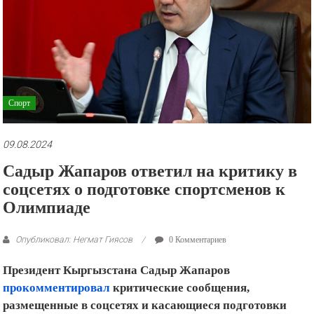
рекламные
ролики
и
презентации.
Спорт
09.08.2024
Садыр Жапаров ответил на критику в
соцсетях о подготовке спортсменов к
Олимпиаде
Опубликовал: Негмат Гиясов
0 Комментариев
Президент Кыргызстана Садыр Жапаров
прокомментировал
критические сообщения,
размещенные в соцсетях и касающиеся подготовки