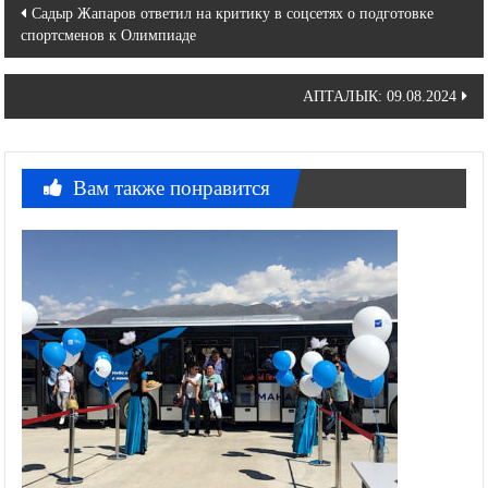
Навигация
Садыр Жапаров ответил на критику в соцсетях о подготовке
спортсменов к Олимпиаде
по
записям
АПТАЛЫК: 09.08.2024
Вам также понравится