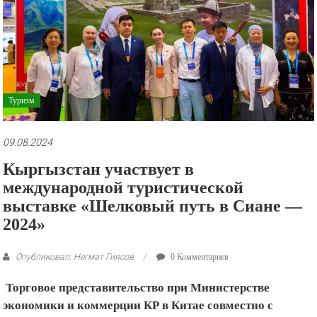
рекламные
ролики
и
презентации.
Туризм
09.08.2024
Кыргызстан участвует в
международной туристической
выставке «Шелковый путь в Сиане —
2024»
Опубликовал: Негмат Гиясов
0 Комментариев
Торговое представительство при Министерстве
экономики и коммерции КР в Китае совместно с