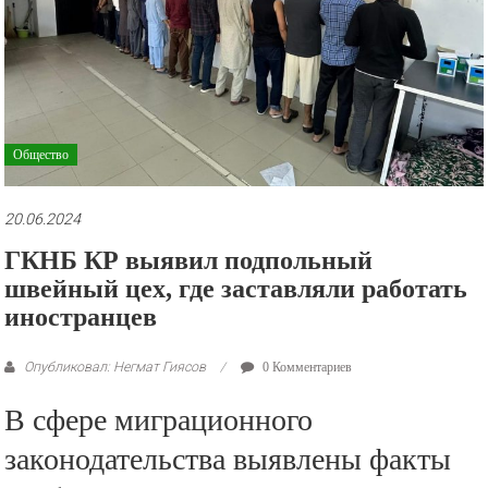
рекламные
ролики
и
презентации.
Общество
20.06.2024
ГКНБ КР выявил подпольный
швейный цех, где заставляли работать
иностранцев
Опубликовал: Негмат Гиясов
0 Комментариев
В сфере миграционного
законодательства выявлены факты