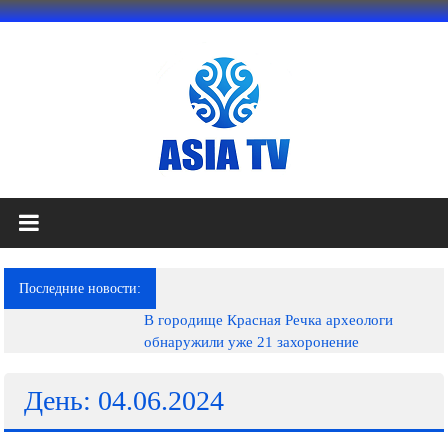
Перейти
к
содержимому
АЗИЯ
ТВ
это
Последние новости:
телеканал
В городище Красная Речка археологи
высокого
обнаружили уже 21 захоронение
качества;
документальные
фильмы,
День: 04.06.2024
музыкальные
произведения,