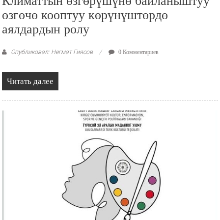
Климаттын өзгөрүшүнө байланыштуу
өзгөчө кооптуу көрүнүштөрдө
аялдардын ролу
Опубликовал: Негмат Гиясов
0 Комментариев
Читать далее