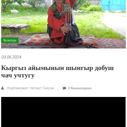
рекламные
ролики
и
презентации.
Культура
03.06.2024
Кыргыз айымынын шынгыр добуш
чач учтугу
Опубликовал: Негмат Гиясов
0 Комментариев