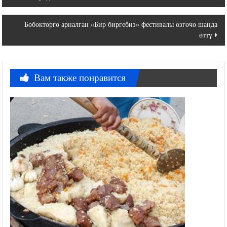
по
записям
Бөбөктөргө арналган «Бир биргебиз» фестивалы өзгөчө шаңда
өттү
Вам также понравится