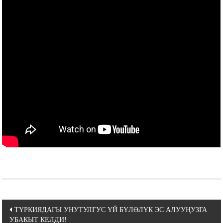
Навигация
ТҮРКИЯДАГЫ УНУТУЛГУС ҮЙ БҮЛӨЛҮК ЭС АЛУУҢУЗГА
УБАКЫТ КЕЛДИ!