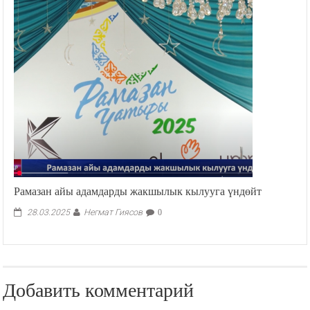
Рамазан айы адамдарды жакшылык кылууга үндөйт
Негмат Гиясов
28.03.2025
0
Добавить комментарий