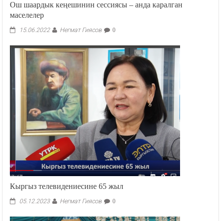
Ош шаардык кеңешинин сессиясы – анда каралган
маселелер
Негмат Гиясов
15.06.2022
0
Кыргыз телевидениесине 65 жыл
Негмат Гиясов
05.12.2023
0