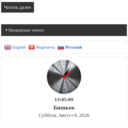
Читать далее
Навигация
Предыдущие записи
по
English
Кыргызча
Русский
записям
13:05:11
Бишкек
Суббота, Август 8, 2026