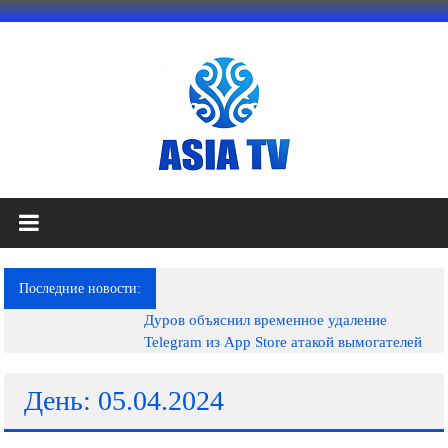
Перейти
к
содержимому
АЗИЯ
ТВ
это
Последние новости:
телеканал
Дуров объяснил временное удаление
высокого
Telegram из App Store атакой вымогателей
качества;
документальные
фильмы,
День: 05.04.2024
музыкальные
произведения,