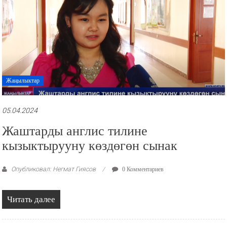
Жаңылыктар
05.04.2024
Жаштарды англис тилине
кызыктырууну көздөгөн сынак
Опубликовал: Негмат Гиясов
0 Комментариев
Читать далее