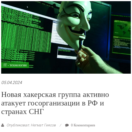
рекламные
ролики
и
презентации.
IT - технологии
05.04.2024
Новая хакерская группа активно
атакует госорганизации в РФ и
странах СНГ
Опубликовал: Негмат Гиясов
0 Комментариев