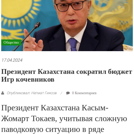
рекламные
ролики
и
презентации.
Общество
17.04.2024
Президент Казахстана сократил бюджет
Игр кочевников
Опубликовал: Негмат Гиясов
0 Комментариев
Президент Казахстана Касым-
Жомарт Токаев, учитывая сложную
паводковую ситуацию в ряде