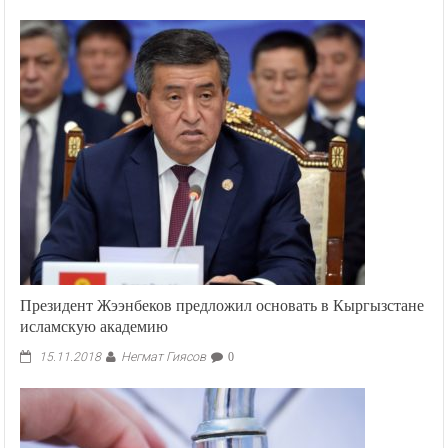
записи
76
тысяч
саженцев
плодовых
деревьев
из
Кыргызстана
не
пустили
в
Россию
Президент Жээнбеков предложил основать в Кыргызстане
исламскую академию
Негмат Гиясов
15.11.2018
0