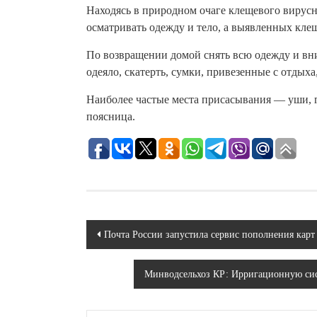
Находясь в природном очаге клещевого вирус
осматривать одежду и тело, а выявленных кле
По возвращении домой снять всю одежду и вни
одеяло, скатерть, сумки, привезенные с отдыха
Наиболее частые места присасывания — уши, г
поясница.
Навигация
Почта России запустила сервис пополнения карт
по
Минводсельхоз КР: Ирригационную сист
записям