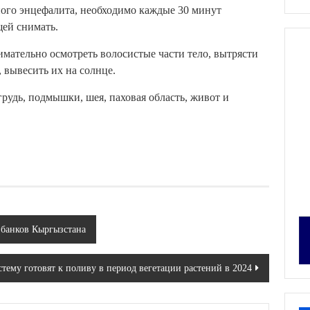
ного энцефалита, необходимо каждые 30 минут
щей снимать.
мательно осмотреть волосистые части тело, вытрясти
, вывесить их на солнце.
рудь, подмышки, шея, паховая область, живот и
 банков Кыргызстана
ему готовят к поливу в период вегетации растений в 2024