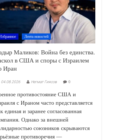
Избранное
Лента новостей
адыр Маликов: Война без единства.
аскол в США и споры с Израилем
о Иран
04.08.2026
Негмат Гиясов
0
оенное противостояние США и
зраиля с Ираном часто представляется
ак единая и заранее согласованная
ампания. Однако за внешней
олидарностью союзников скрываются
ерьёзные противоречия —