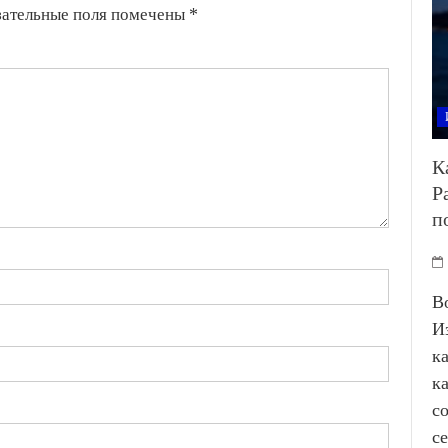
зательные поля помечены
*
К
Р
п
В
И
к
к
с
с