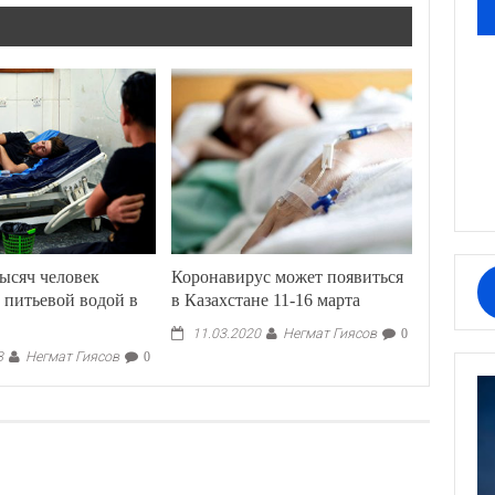
тысяч человек
Коронавирус может появиться
 питьевой водой в
в Казахстане 11-16 марта
Негмат Гиясов
11.03.2020
0
Негмат Гиясов
8
0