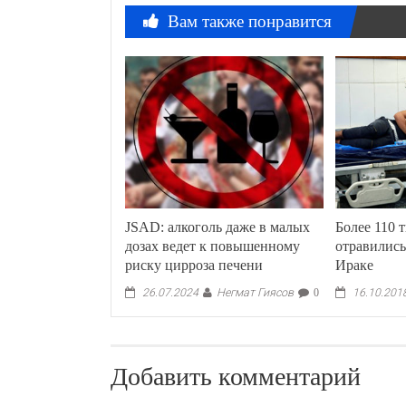
Вам также понравится
JSAD: алкоголь даже в малых
Более 110 
дозах ведет к повышенному
отравились
риску цирроза печени
Ираке
Негмат Гиясов
26.07.2024
0
16.10.201
Добавить комментарий