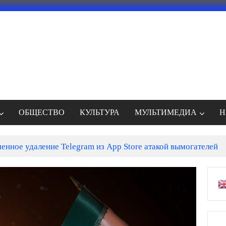
ОБЩЕСТВО
КУЛЬТУРА
МУЛЬТИМЕДИА
Н
енное удаление Telegram из App Store атакой вымогателей