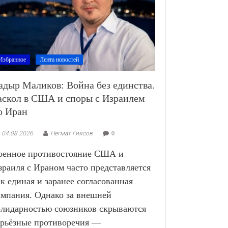
Избранное
Лента новостей
адыр Маликов: Война без единства.
аскол в США и споры с Израилем
о Иран
04.08.2026
Негмат Гиясов
0
оенное противостояние США и
зраиля с Ираном часто представляется
ак единая и заранее согласованная
ампания. Однако за внешней
олидарностью союзников скрываются
ерьёзные противоречия —