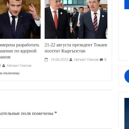
мерена разработать
21-22 августа президент Токаев
ашение по ядерной
посетит Кыргызстан
раном
Негмат Гиясов
19.08.2025
0
Негмат Гиясов
8
к
ии
отключены
записи
Франция
намерена
разработать
новое
соглашение
по
зательные поля помечены
*
ядерной
сделке
с