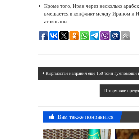
Кроме того, Иран через несколько араб
вмешается в конфликт между Ираном и И
атакованы.
Навигация
Кыргызстан направил еще 150 тонн гумпомощи в
по
Штормовое предуп
записям
Вам также понравится