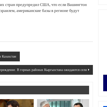
ских стран предупредил США, что если Вашингтон
зраилем, американские базы в регионе будут
 Казахстан
реждение. В горных районах Кыргызстана ожидаются сели