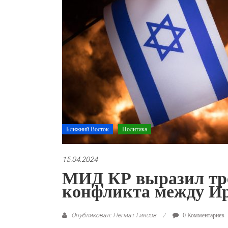
Ближний Восток
Политика
15.04.2024
МИД КР выразил тре
конфликта между И
Опубликовал: Негмат Гиясов
0 Комментариев