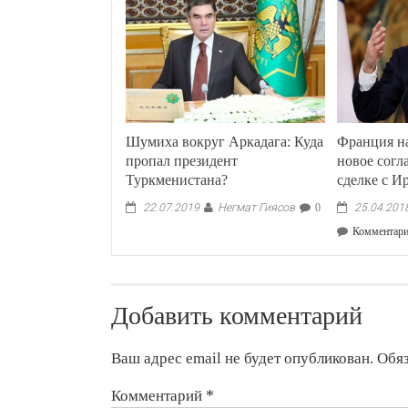
Шумиха вокруг Аркадага: Куда
Франция на
пропал президент
новое согл
Туркменистана?
сделке с И
Негмат Гиясов
22.07.2019
0
25.04.201
Комментар
Добавить комментарий
Ваш адрес email не будет опубликован.
Обя
Комментарий
*