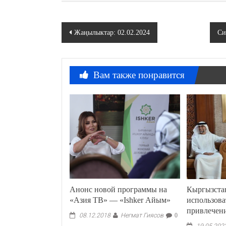
Навигация
Жаңылыктар: 02.02.2024
Си
по
записям
Вам также понравится
Анонс новой программы на
Кыргызста
«Азия ТВ» — «Ishker Айым»
использов
привлечен
Негмат Гиясов
08.12.2018
0
19.05.202