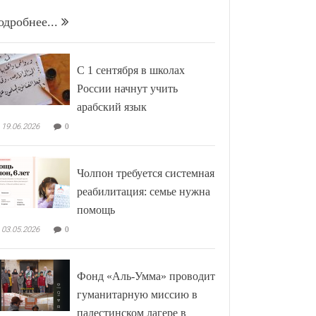
одробнее...
С 1 сентября в школах
России начнут учить
арабский язык
19.06.2026
0
Чолпон требуется системная
реабилитация: семье нужна
помощь
03.05.2026
0
Фонд «Аль-Умма» проводит
гуманитарную миссию в
палестинском лагере в