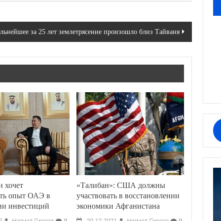
льнейшее за 25 лет землетрясение произошло близ Тайваня
н хочет
«Талибан»: США должны
ать опыт ОАЭ в
участвовать в восстановлении
ии инвестиций
экономики Афганистана
Негмат Гиясов
Негмат Гиясов
2
0
20.12.2021
0