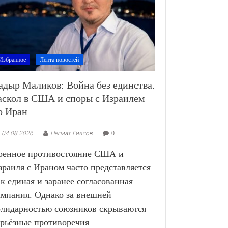
Избранное
Лента новостей
адыр Маликов: Война без единства.
аскол в США и споры с Израилем
о Иран
04.08.2026
Негмат Гиясов
0
оенное противостояние США и
зраиля с Ираном часто представляется
ак единая и заранее согласованная
ампания. Однако за внешней
олидарностью союзников скрываются
ерьёзные противоречия —