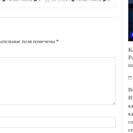
зательные поля помечены
*
К
Р
п
В
И
к
к
с
с