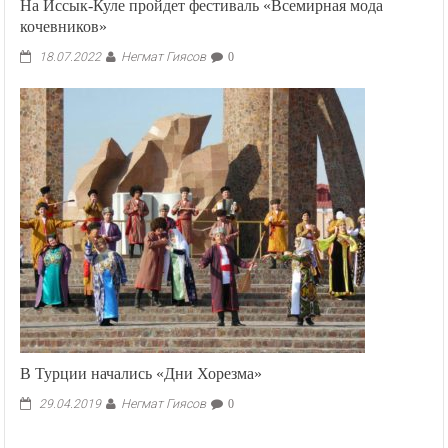
На Иссык-Куле пройдет фестиваль «Всемирная мода
кочевников»
Негмат Гиясов
18.07.2022
0
В Турции начались «Дни Хорезма»
Негмат Гиясов
29.04.2019
0