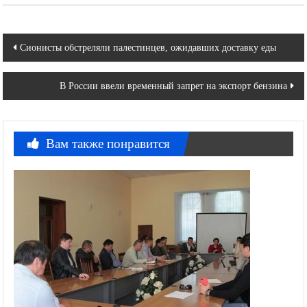
Навигация
Сионисты обстреляли палестинцев, ожидавших доставку еды
по
В России ввели временный запрет на экспорт бензина
записям
Вам также понравится