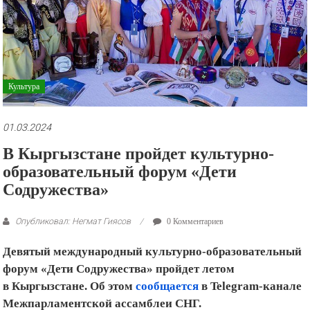
рекламные
ролики
и
презентации.
Культура
01.03.2024
В Кыргызстане пройдет культурно-
образовательный форум «Дети
Содружества»
Опубликовал: Негмат Гиясов
0 Комментариев
Девятый международный культурно-образовательный
форум «Дети Содружества» пройдет летом
в Кыргызстане. Об этом
сообщается
в Telegram-канале
Межпарламентской ассамблеи СНГ.