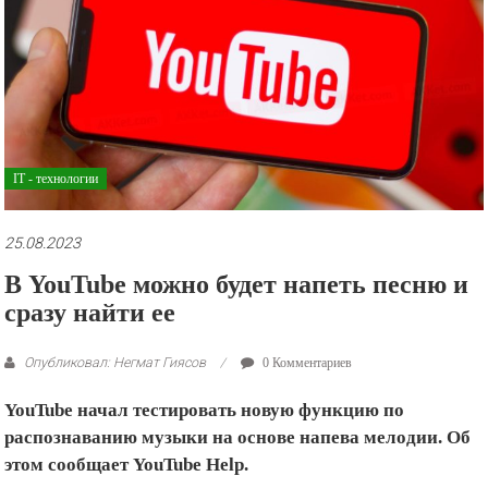
рекламные
ролики
и
презентации.
IT - технологии
25.08.2023
В YouTube можно будет напеть песню и
сразу найти ее
Опубликовал: Негмат Гиясов
0 Комментариев
YouTube начал тестировать новую функцию по
распознаванию музыки на основе напева мелодии. Об
этом сообщает YouTube Help.