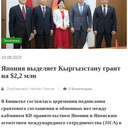
рекламные
ролики
и
презентации.
Экономика
03.08.2023
Япония выделяет Кыргызстану грант
на $2,2 млн
Опубликовал: Негмат Гиясов
0 Комментариев
В Бишкеке состоялась церемония подписания
грантового соглашения и обменных нот между
кабмином КР, правительством Японии и Японским
агентством международного сотрудничества (JICA) в