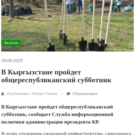
рекламные
ролики
и
презентации.
Экология
09.06.2023
В Кыргызстане пройдет
общереспубликанский субботник
Опубликовал: Негмат Гиясов
0 Комментариев
В Кыргызстане пройдет общереспубликанский
субботник, сообщает Служба информационной
политики администрации президента КР.
В целях улучшения социальной инфраструктуры, санитарного