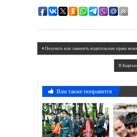
Навигация
Получить или заменить водительские права мож
по
В Кыргыз
записям
Вам также понравится