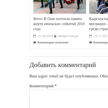
Фото: В Оше почтили память
Кыргызста
жертв июньских событий 2010
миграции —
года
среди стра
Негмат Гиясов
11.06.2018
10.11.201
к
Комментарии
отключены
Комментар
записи
Фото:
В
Оше
Добавить комментарий
почтили
память
жертв
Ваш адрес email не будет опубликован.
Обя
июньских
событий
Комментарий
*
2010
года