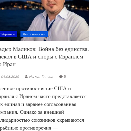
Избранное
Лента новостей
адыр Маликов: Война без единства.
аскол в США и споры с Израилем
о Иран
04.08.2026
Негмат Гиясов
0
оенное противостояние США и
зраиля с Ираном часто представляется
ак единая и заранее согласованная
ампания. Однако за внешней
олидарностью союзников скрываются
ерьёзные противоречия —