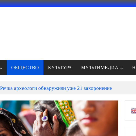
ОБЩЕСТВО
КУЛЬТУРА
МУЛЬТИМЕДИА
Н
Речка археологи обнаружили уже 21 захоронение