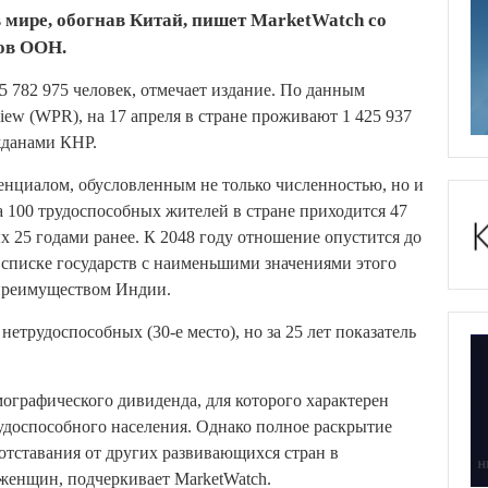
 мире, обогнав Китай, пишет MarketWatch со
ов ООН.
5 782 975 человек, отмечает издание. По данным
iew (WPR), на 17 апреля в стране проживают 1 425 937
ажданами КНР.
нциалом, обусловленным не только численностью, но и
а 100 трудоспособных жителей в стране приходится 47
 25 годами ранее. К 2048 году отношение опустится до
 в списке государств с наименьшими значениями этого
 преимуществом Индии.
етрудоспособных (30-е место), но за 25 лет показатель
ографического дивиденда, для которого характерен
удоспособного населения. Однако полное раскрытие
отставания от других развивающихся стран в
 женщин, подчеркивает MarketWatch.