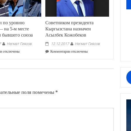
н по уровню
Советником президента
 на 5-м месте
Кыргызстана назначен
н бывшего союза
Асылбек Кожобеков
Негмат Гиясов
Негмат Гиясов
7
12.12.2017
к
к
ии
отключены
Комментарии
отключены
записи
записи
Кыргызстан
Советником
по
президента
уровню
Кыргызстана
миграции
назначен
—
Асылбек
на
Кожобеков
зательные поля помечены
*
5-
м
месте
среди
стран
бывшего
союза