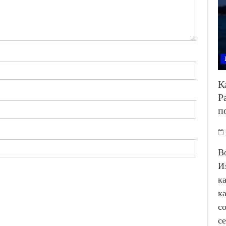
К
Р
п
В
И
к
к
с
с