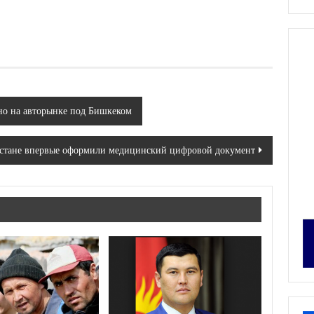
но на авторынке под Бишкеком
стане впервые оформили медицинский цифровой документ