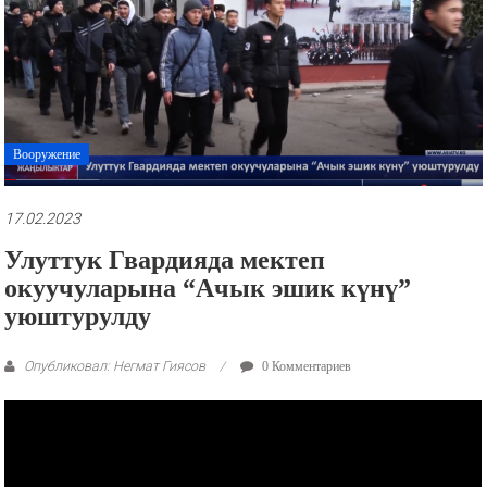
рекламные
ролики
и
презентации.
Вооружение
17.02.2023
Улуттук Гвардияда мектеп
окуучуларына “Ачык эшик күнү”
уюштурулду
Опубликовал: Негмат Гиясов
0 Комментариев