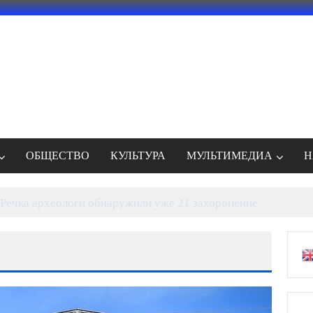
ОБЩЕСТВО
КУЛЬТУРА
МУЛЬТИМЕДИА
Н
Речка археологи обнаружили уже 21 захоронение