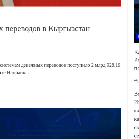
х переводов в Кыргызстан
К
Р
 системам денежных переводов поступило 2 млрд 928,19
п
йте Нацбанка.
В
И
к
к
с
с