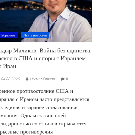
Избранное
Лента новостей
адыр Маликов: Война без единства.
аскол в США и споры с Израилем
о Иран
04.08.2026
Негмат Гиясов
0
оенное противостояние США и
зраиля с Ираном часто представляется
ак единая и заранее согласованная
ампания. Однако за внешней
олидарностью союзников скрываются
ерьёзные противоречия —