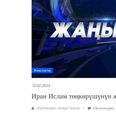
Жаңылыктар
10.02.2023
Иран Ислам төңкөрүшүнүн 
Опубликовал: Негмат Гиясов
0 Комментариев