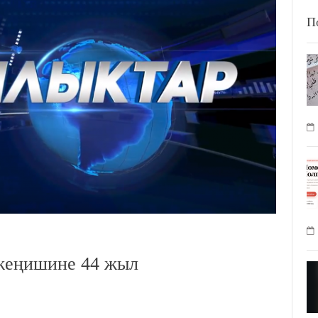
П
жеңишине 44 жыл