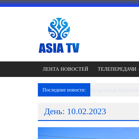
Перейти
к
содержимому
АЗИЯ
ТВ
это
телеканал
высокого
качества;
ЛЕНТА НОВОСТЕЙ
ТЕЛЕПЕРЕДАЧИ
документальные
фильмы,
музыкальные
Последние новости:
В городище Красная 
произведения,
рекламные
День: 10.02.2023
ролики
и
презентации.