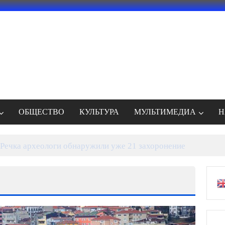
ОБЩЕСТВО
КУЛЬТУРА
МУЛЬТИМЕДИА
Н
Речка археологи обнаружили уже 21 захоронение