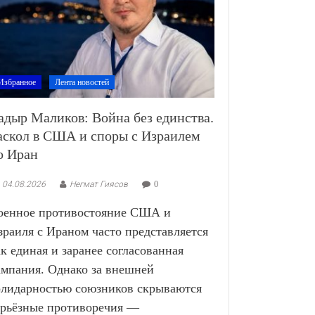
Избранное
Лента новостей
адыр Маликов: Война без единства.
аскол в США и споры с Израилем
о Иран
04.08.2026
Негмат Гиясов
0
оенное противостояние США и
зраиля с Ираном часто представляется
ак единая и заранее согласованная
ампания. Однако за внешней
олидарностью союзников скрываются
ерьёзные противоречия —