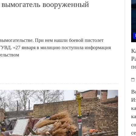
н вымогатель вооруженный
вымогательстве. При нем нашли боевой пистолет
о ГУВД. «27 января в милицию поступила информация
К
тельством
Р
п
В
И
к
к
с
с