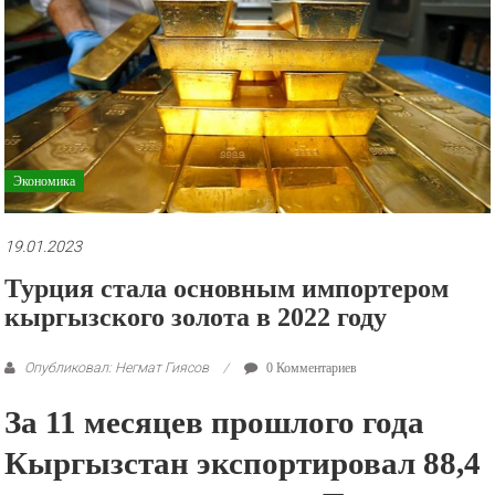
рекламные
ролики
и
презентации.
Экономика
19.01.2023
Турция стала основным импортером
кыргызского золота в 2022 году
Опубликовал: Негмат Гиясов
0 Комментариев
За 11 месяцев прошлого года
Кыргызстан экспортировал 88,4