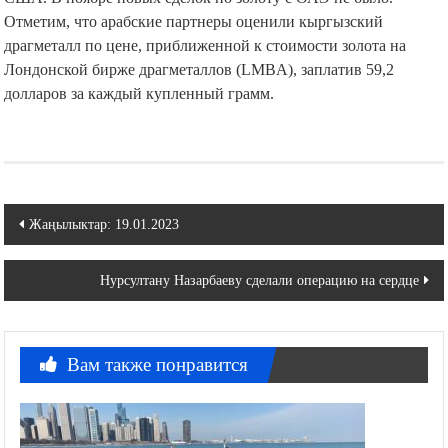
Отметим, что арабские партнеры оценили кыргызский
драгметалл по цене, приближенной к стоимости золота на
Лондонской бирже драгметаллов (LMBA), заплатив 59,2
долларов за каждый купленный грамм.
Навигация
Жаңылыктар: 19.01.2023
по
Нурсултану Назарбаеву сделали операцию на сердце
записям
Вам также понравится