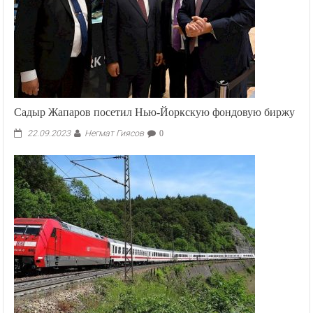
Садыр Жапаров посетил Нью-Йоркскую фондовую биржу
Негмат Гиясов
22.09.2023
0