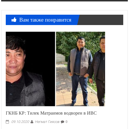
Вам также понравится
ГКНБ КР: Тилек Матраимов водворен в ИВС
Негмат Гиясов
09.10.2020
0