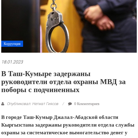
рекламные
ролики
и
презентации.
Коррупция
18.01.2023
В Таш-Кумыре задержаны
руководители отдела охраны МВД за
поборы с подчиненных
Опубликовал: Негмат Гиясов
0 Комментариев
В городе Таш-Кумыр Джалал-Абадской области
Кыргызстана задержаны руководители отдела службы
охраны за систематическое вымогательство денег у