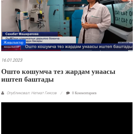
рекламные
ролики
и
презентации.
Жаңылыктар
16.01.2023
Ошто кошумча тез жардам унаасы
иштеп баштады
Опубликовал: Негмат Гиясов
0 Комментариев