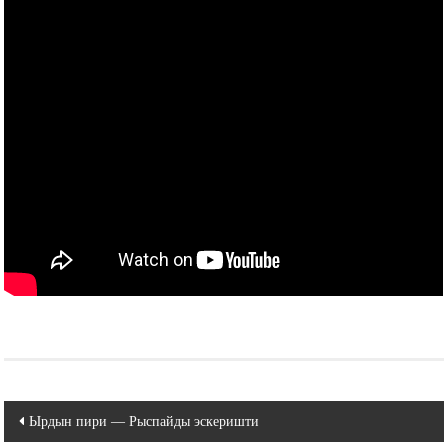
Навигация
Ырдын пири — Рыспайды эскеришти