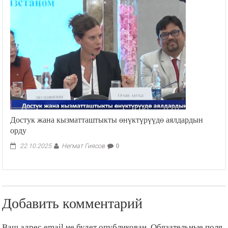
Достук жана кызматташтыкты өнүктүрүүдө аялдардын
орду
Негмат Гиясов
22.10.2025
0
Добавить комментарий
Ваш адрес email не будет опубликован.
Обязательные поля