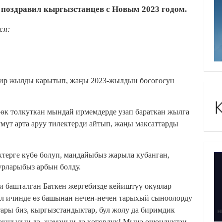
поздравил кыргызстанцев с Новым 2023 годом.
ся:
бир жылды карытып, жаңы 2023-жылдын босогосун
үрөк толкуткан мындай ирмемдерде узап бараткан жылга
үмүт арта аруу тилектерди айтып, жаңы максаттарды
терге күбө болуп, маңдайыбыз жарыла кубанган,
урларыбыз арбын болду.
и башталган Баткен жергебизде кейиштүү окуялар
л ичинде өз башынан нечен-нечен тарыхый сыноолорду
ары биз, кыргызстандыктар, бул жолу да биримдик
акшысын да, жаманын да көтөрдүк! Мына ошондуктан