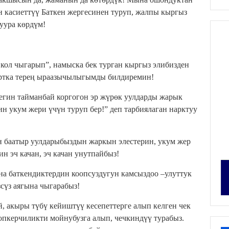
 касиеттүү Баткен жергесинен туруп, жалпы кыргыз
уура көрдүм!
кол чыгарып”, намыска бек турган кыргыз элибизден
уртка терең ыраазычылыгымды билдиремин!
егин тайманбай коргогон эр жүрөк уулдарды жарык
ин укум жери үчүн туруп бер!” деп тарбиялаган нарктуу
ан баатыр уулдарыбыздын жаркын элестерин, укум жер
н эч качан, эч качан унутпайбыз!
на баткендиктердин коопсуздугун камсыздоо –улуттук
зсүз аягына чыгарабыз!
й, акыры түбү кейиштүү кесепеттерге алып келген чек
опкерчиликти мойнубузга алып, чечкиндүү турабыз.