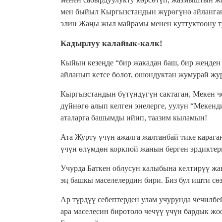
мен быйыл Кыргызстандын жүрөгүнө айланган
элин Жаңы жыл майрамы менен куттуктоону т
Кадырлуу калайык-калк!
Кыйын кезеңде “бир жакадан баш, бир жеңден 
айланып кетсе болот, ошондуктан жумурай ж
Кыргызстандын бүтүндүгүн сактаган, Мекен ч
дүйнөгө алып келген энелерге, уулун “Мекенд
аталарга башымды ийип, таазим кыламын!
Ата Журту үчүн ажалга жалтанбай тике караг
үчүн өлүмдөн коркпой жанын берген эрдиктери
Учурда Баткен облусун калыбына келтирүү жа
эң башкы маселелердин бири. Биз бул ишти сө
Ар түрдүү себептерден улам учурунда чечилбе
ара маселесин биротоло чечүү үчүн бардык жо