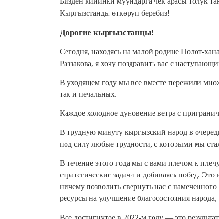
Бизден кийинки муундарга чек арасы толук т
Кыргызстанды өткөрүп беребиз!
Дорогие кыргызстанцы!
Сегодня, находясь на малой родине Полот-хан
Раззакова, я хочу поздравить вас с наступающ
В уходящем году мы все вместе пережили множ
так и печальных.
Каждое холодное дуновение ветра с приграничь
В трудную минуту кыргызский народ в очередн
под силу любые трудности, с которыми мы ста
В течение этого года мы с вами плечом к плечу
стратегические задачи и добиваясь побед. Эт
ничему позволить свернуть нас с намеченного
ресурсы на улучшение благосостояния народа,
Все достигнутое в 2022-м году — это результа