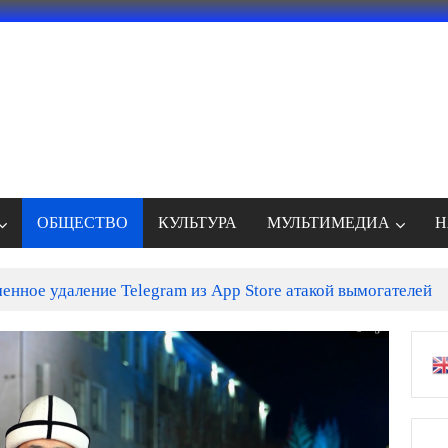
ОБЩЕСТВО
КУЛЬТУРА
МУЛЬТИМЕДИА
Н
енное удаление Telegram из App Store атакой вымогателей