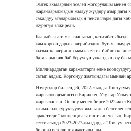
Эмгек акылардын эселеп жогорулашы менен с
жарандарыбыздын жылуу жүздөрү азыр дагы кө
сакалдуу аталарыбыздын пенсиялары дагы көб
жүрөгүм элжиреди.
Баарыбызга тамга таанытып, кат-сабатыбызды
кам көргөн дарыгерлерибиздин, бүткүл өмүрү
кызматкерлеринин мамлекеттик бийликке ише
баталарын аянбай берүүсүн уккандын өзү бакы
Миллиарддаган каражаттарга өлкө коопсуздугу
сатып алдык. Коргонуу жаатындагы мындай ар
Өзүңүздөр билгендей, 2022-жылды Тоо тутуму
жарыялоо демилгеси Бириккен Улуттар Уюму т
жарыяланган. Ошону менен бирге 2022-жыл К
климаттык туруктуулук жылы деп белгиленге
аракеттери” концепциясы иштелип чыгып, Би
сессиясында 2023-2027-жылдарды “Тоолуу ре
боюнча резолюция жактырылды.