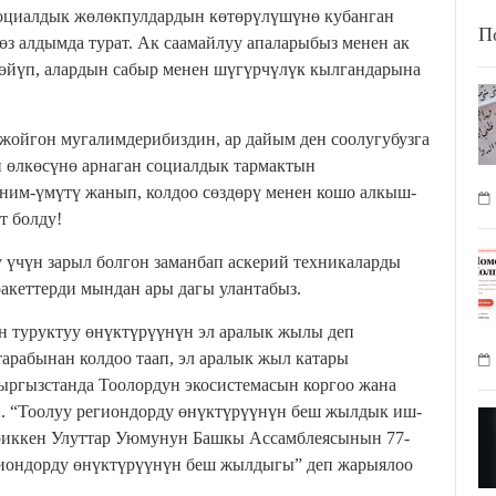
оциалдык жөлөкпулдардын көтөрүлүшүнө кубанган
П
з алдымда турат. Ак саамайлуу апаларыбыз менен ак
өйүп, алардын сабыр менен шүгүрчүлүк кылгандарына
 жойгон мугалимдерибиздин, ар дайым ден соолугубузга
н өлкөсүнө арнаган социалдык тармактын
ним-үмүтү жанып, колдоо сөздөрү менен кошо алкыш-
т болду!
 үчүн зарыл болгон заманбап аскерий техникаларды
акеттерди мындан ары дагы улантабыз.
н туруктуу өнүктүрүүнүн эл аралык жылы деп
арабынан колдоо таап, эл аралык жыл катары
ыргызстанда Тоолордун экосистемасын коргоо жана
н. “Тоолуу региондорду өнүктүрүүнүн беш жылдык иш-
риккен Улуттар Уюмунун Башкы Ассамблеясынын 77-
гиондорду өнүктүрүүнүн беш жылдыгы” деп жарыялоо