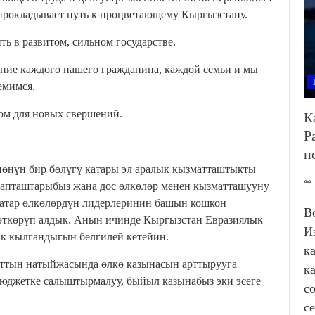
 прокладывает путь к процветающему Кыргызстану.
ь в развитом, сильном государстве.
ние каждого нашего гражданина, каждой семьи и мы
емимся.
лом для новых свершений.
К
Р
п
өнүн бир бөлүгү катары эл аралык кызматташтыкты
рапташтарыбыз жана дос өлкөлөр менен кызматташууну
катар өлкөлөрдүн лидерлеринин башын кошкон
В
 өткөрүп алдык. Анын ичинде Кыргызстан Евразиялык
И
к кылгандыгын белгилей кетейин.
к
аттын натыйжасында өлкө казынасын арттырууга
к
юджетке салыштырмалуу, быйыл казынабыз эки эсеге
с
с