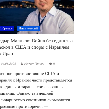
Избранное
Лента новостей
адыр Маликов: Война без единства.
аскол в США и споры с Израилем
о Иран
04.08.2026
Негмат Гиясов
0
оенное противостояние США и
зраиля с Ираном часто представляется
ак единая и заранее согласованная
ампания. Однако за внешней
олидарностью союзников скрываются
ерьёзные противоречия —