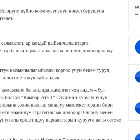
ме
гөйлөрүнө дүйнө коомчулугунун көңүл бурушуна
телет.
 салмактап, ар кандай кыйынчылыктарга,
и зор башка тармактарда дагы чоң-чоң долбоорлорду
уттук кызыкчылыгыбызды коргоо үчүн бекем туруп,
н энчисине толук кайтардык.
камсыздоо багытында жасалган чоң кадам – бул
ны болгон “Камбар-Ата-1” ГЭСинин курулушунун
старына ээлик кылган саналуу мамлекеттердин бири
 өтө маанилүү стратегиялык долбоор! Ошону менен
үнүн альтернативдүү варианттарын курууга дагы өзгөчө
Кытай-Кыргызстан-Өзбекстан” темир жолун курууга