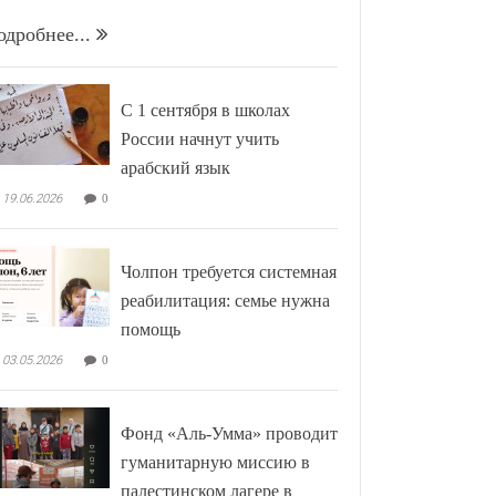
одробнее...
С 1 сентября в школах
России начнут учить
арабский язык
19.06.2026
0
Чолпон требуется системная
реабилитация: семье нужна
помощь
03.05.2026
0
Фонд «Аль-Умма» проводит
гуманитарную миссию в
палестинском лагере в