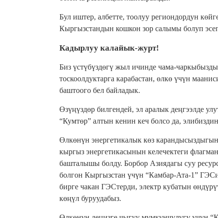
Бул иштер, албетте, тоолуу региондордун көй
Кыргызстандын кошкон зор салымы болуп эсеп
Кадырлуу калайык-журт!
Биз үстүбүздөгү жыл ичинде чама-чаркыбызды
тоскоолдуктарга карабастан, өлкө үчүн маанис
баштоого бел байладык.
Өзүңүздөр билгендей, эл аралык деңгээлде ул
“Кумтөр” алтын кенин кеч болсо да, элибизди
Өлкөнүн энергетикалык көз карандысыздыгын 
кыргыз энергетикасынын келечектеги флагма
башталышы болду. Борбор Азиядагы суу ресур
болгон Кыргызстан үчүн “Камбар-Ата-1” ГЭСи
бирге чакан ГЭСтерди, электр кубатын өндүрү
көңүл буруудабыз.
Өлкөнүн деңизге чыгуу мүмкүнчүлүгү үчүн “