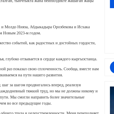
акталган, тынчтыкта жана бейпилдикте жашаган жаңы
а и Молдо Нияза, Абдыкадыра Орозбекова и Исхака
им Новым 2023-м годом.
ество событий, как радостных и достойных гордости,
я, глубоко отзывается в сердце каждого кыргызстанца.
ой раз показал свою сплоченность. Сообща, вместе нам
лкиваемся на пути нашего развития.
, шаг за шагом продвигались вперед, реализуя
о каждодневный тяжкий труд, но мы не должны никому и
 пути. Мы смогли направить более значительные
 чем во все предыдущие годы.
т общего труда и целеустремленности. Меня переполняет