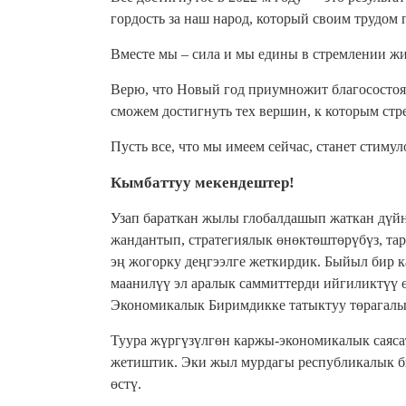
гордость за наш народ, который своим трудом
Вместе мы – сила и мы едины в стремлении жит
Верю, что Новый год приумножит благосостоя
сможем достигнуть тех вершин, к которым стр
Пусть все, что мы имеем сейчас, станет стиму
Кымбаттуу мекендештер!
Узап бараткан жылы глобалдашып жаткан дүйн
жандантып, стратегиялык өнөктөштөрүбүз, та
эң жогорку деңгээлге жеткирдик. Быйыл бир 
маанилүү эл аралык саммиттерди ийгиликтүү
Экономикалык Биримдикке татыктуу төрагалы
Туура жүргүзүлгөн каржы-экономикалык саяс
жетиштик. Эки жыл мурдагы республикалык б
өстү.