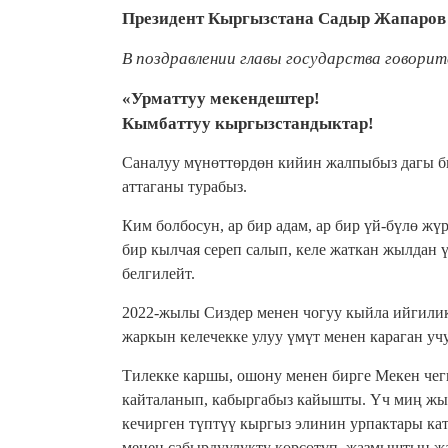
Президент Кыргызстана Садыр Жапаров 
В поздравлении главы государства говорит
«Урматтуу мекендештер!
Кымбаттуу кыргызстандыктар!
Саналуу мүнөттөрдөн кийин жалпыбыз дагы 
аттаганы турабыз.
Ким болбосун, ар бир адам, ар бир үй-бүлө ж
бир кылчая сереп салып, келе жаткан жылдан 
белгилейт.
2022-жылы Сиздер менен чогуу кыйла ийгилик
жаркын келечекке улуу үмүт менен караган уч
Тилекке каршы, ошону менен бирге Мекен чег
кайталанып, кабыргабыз кайышты. Үч миң жы
кечирген түптүү кыргыз элинин урпактары кат
менен сабырдуулукту көрсөтүп, жазмыштын ж