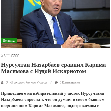
рекламные
ролики
и
презентации.
Политика
21.11.2022
Нурсултан Назарбаев сравнил Карима
Масимова с Иудой Искариотом
Опубликовал: Негмат Гиясов
0 Комментариев
Пришедшего на избирательный участок Нурсултана
Назарбаева спросили, что он думает о своем бывшем
подчиненном Кариме Масимове, подозреваемом в
измене и попытке совершения государственного