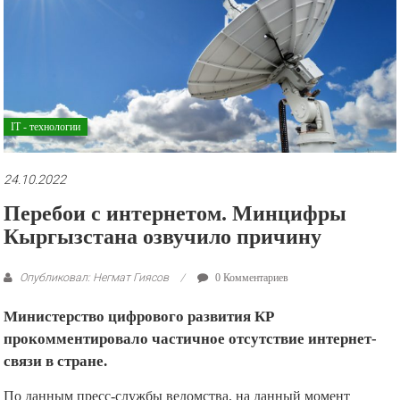
рекламные
ролики
и
презентации.
IT - технологии
24.10.2022
Перебои с интернетом. Минцифры
Кыргызстана озвучило причину
Опубликовал: Негмат Гиясов
0 Комментариев
Министерство цифрового развития КР
прокомментировало частичное отсутствие интернет-
связи в стране.
По данным пресс-службы ведомства, на данный момент