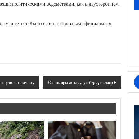
ешнеполитическими ведомствами, как в двустороннем,
ллегу посетить Кыргызстан с ответным официальном
озвучило причину
Ош шаары жылуулук берүүгө даяр