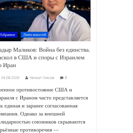
Избранное
Лента новостей
адыр Маликов: Война без единства.
аскол в США и споры с Израилем
о Иран
04.08.2026
Негмат Гиясов
0
оенное противостояние США и
зраиля с Ираном часто представляется
ак единая и заранее согласованная
ампания. Однако за внешней
олидарностью союзников скрываются
ерьёзные противоречия —