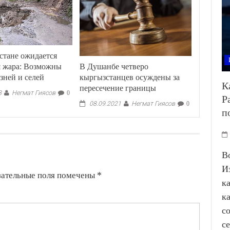
стане ожидается
В Душанбе четверо
я жара: Возможны
кыргызстанцев осуждены за
зней и селей
К
пересечение границы
Негмат Гиясов
8
0
Р
Негмат Гиясов
08.09.2021
0
п
В
И
зательные поля помечены
*
к
к
с
с