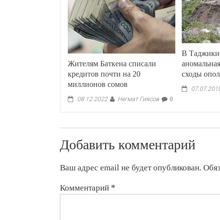
В Таджики
Жителям Баткена списали
аномальна
кредитов почти на 20
сходы опол
миллионов сомов
07.07.201
Негмат Гиясов
08.12.2022
0
Добавить комментарий
Ваш адрес email не будет опубликован.
Обя
Комментарий
*