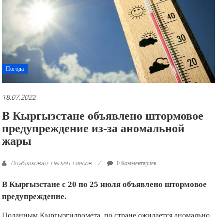
рекламные
ролики
и
презентации.
Погода
18.07.2022
В Кыргызстане объявлено штормовое
предупреждение из-за аномальной
жары
Опубликовал: Негмат Гиясов
0 Комментариев
В Кыргызстане с 20 по 25 июля объявлено штормовое
предупреждение.
Поданным Кыргызгидромета, по стране ожидается аномально