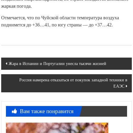
жаркая погода.
Отмечается, что по Чуйской области температура воздуха
поднимется до +36…41, по югу страны — до +37…42.
Навигация
Жара в Испании и Португалии унесла тысячи жизней
по
Россия намерена отказаться от покупок западной техники в
записям
ЕАЭС
Вам также понравится