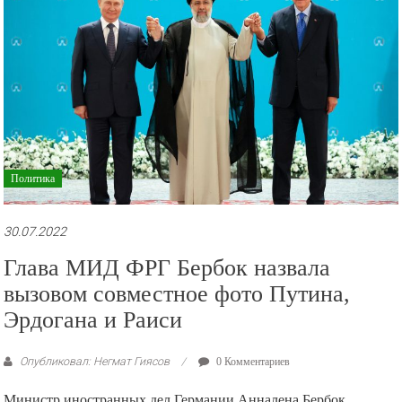
рекламные
ролики
и
презентации.
Политика
30.07.2022
Глава МИД ФРГ Бербок назвала
вызовом совместное фото Путина,
Эрдогана и Раиси
Опубликовал: Негмат Гиясов
0 Комментариев
Министр иностранных дел Германии Анналена Бербок